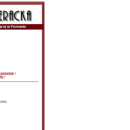
czasopism
|
ułu
|
ckie)