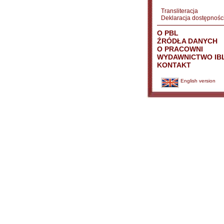
Transliteracja
Deklaracja dostępnośc
O PBL
ŹRÓDŁA DANYCH
O PRACOWNI
WYDAWNICTWO IB
KONTAKT
English version