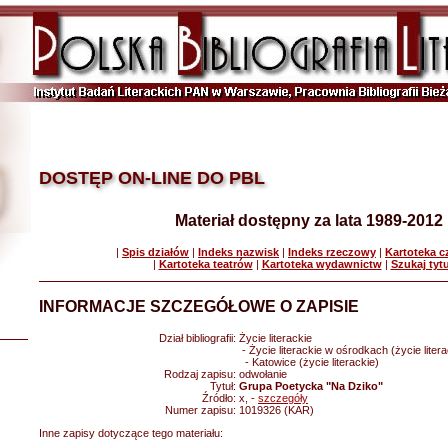
DOSTĘP ON-LINE DO PBL
Materiał dostępny za lata 1989-2012
|
Spis działów
|
Indeks nazwisk
|
Indeks rzeczowy
|
Kartoteka 
|
Kartoteka teatrów
|
Kartoteka wydawnictw
|
Szukaj tyt
INFORMACJE SZCZEGÓŁOWE O ZAPISIE
Dział bibliografii:
Życie literackie
- Życie literackie w ośrodkach (życie litera
- Katowice (życie literackie)
Rodzaj zapisu:
odwołanie
Tytuł:
Grupa Poetycka "Na Dziko"
Źródło:
x, -
szczegóły
Numer zapisu:
1019326 (KAR)
Inne zapisy dotyczące tego materiału: