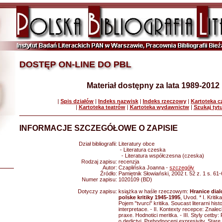
DOSTĘP ON-LINE DO PBL
Materiał dostępny za lata 1989-2012
|
Spis działów
|
Indeks nazwisk
|
Indeks rzeczowy
|
Kartoteka 
|
Kartoteka teatrów
|
Kartoteka wydawnictw
|
Szukaj tyt
INFORMACJE SZCZEGÓŁOWE O ZAPISIE
Dział bibliografii:
Literatury obce
- Literatura czeska
- Literatura współczesna (czeska)
Rodzaj zapisu:
recenzja
Autor:
Czaplińska Joanna -
szczegóły
Źródło:
Pamiętnik Słowiański, 2002 t. 52 z. 1 s. 61
Numer zapisu:
1020109 (BD)
Dotyczy zapisu:
książka w haśle rzeczowym:
Hranice dia
polske kritiky 1945-1995
, Uvod. * I. Kritik
Pojem "tvurci" kritika. Soucast literarni his
interpretace. - II. Kontexty recepce: Znale
praxe. Hodnotici meritka. - III. Styly cetby
o dedictvi. Prehodnoceni expresivity. Stare