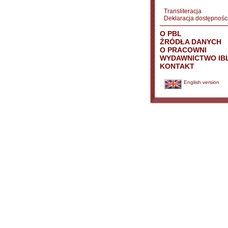
Transliteracja
Deklaracja dostępnośc
O PBL
ŹRÓDŁA DANYCH
O PRACOWNI
WYDAWNICTWO IB
KONTAKT
English version