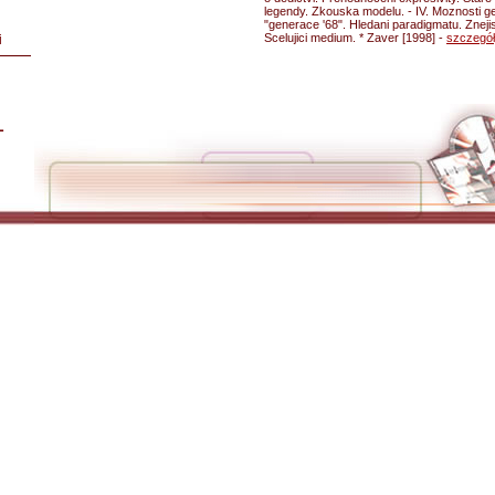
legendy. Zkouska modelu. - IV. Moznosti gen
"generace '68". Hledani paradigmatu. Znejis
Scelujici medium. * Zaver [1998] -
szczegó
i
L