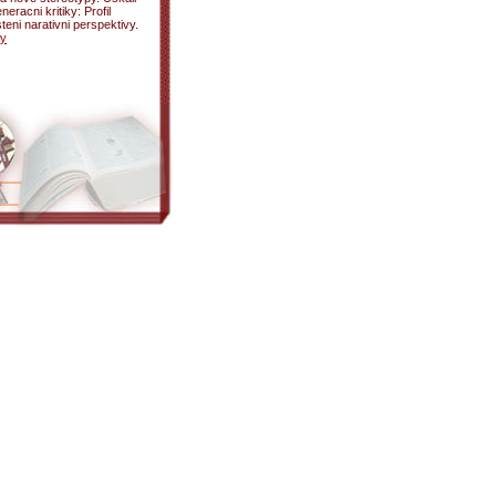
eracni kritiky: Profil
teni narativni perspektivy.
ły