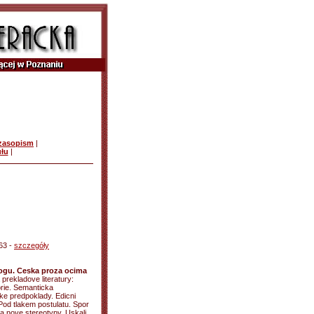
czasopism
|
ułu
|
-63 -
szczegóły
logu. Ceska proza ocima
a prekladove literatury:
torie. Semanticka
cke predpoklady. Edicni
: Pod tlakem postulatu. Spor
 a nove stereotypy. Uskali