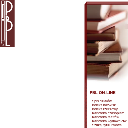
PBL ON-LINE
Spis działów
Indeks nazwisk
Indeks rzeczowy
Kartoteka czasopism
Kartoteka teatrów
Kartoteka wydawnictw
Szukaj tytułu/słowa