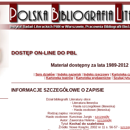
DOSTĘP ON-LINE DO PBL
Materiał dostępny za lata 1989-2012
|
Spis działów
|
Indeks nazwisk
|
Indeks rzeczowy
|
Kartoteka 
|
Kartoteka teatrów
|
Kartoteka wydawnictw
|
Szukaj tyt
INFORMACJE SZCZEGÓŁOWE O ZAPISIE
Dział bibliografii:
Literatury obce
- Literatura litewska
- Hasła szczegółowe (litewska)
- Hasła osobowe (litewska)
Rodzaj zapisu:
recenzja
Hasło osobowe:
Kuncinas Jurgis -
szczegóły
Autor:
Zaworska Helena -
szczegóły
Tytuł:
Kochać do szaleństwa
Źródło:
Nowe Książki, 2002 nr 11 s. 56-57 -
szcze