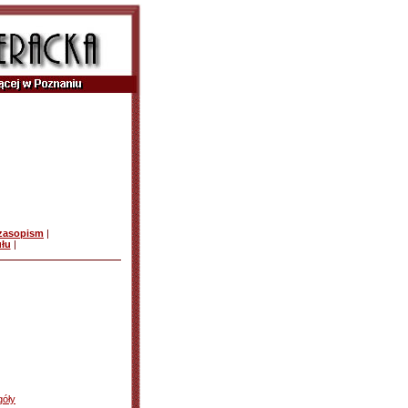
czasopism
|
ułu
|
góły