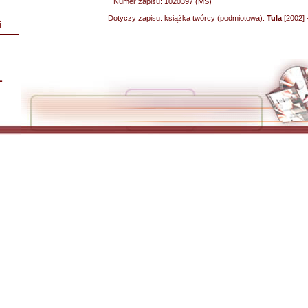
Numer zapisu:
1020397 (MS)
Dotyczy zapisu:
książka twórcy (podmiotowa):
Tula
[2002] 
i
L