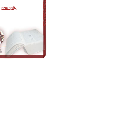
-
szczegóły