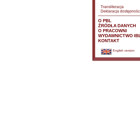
Transliteracja
Deklaracja dostępnośc
O PBL
ŹRÓDŁA DANYCH
O PRACOWNI
WYDAWNICTWO IB
KONTAKT
English version