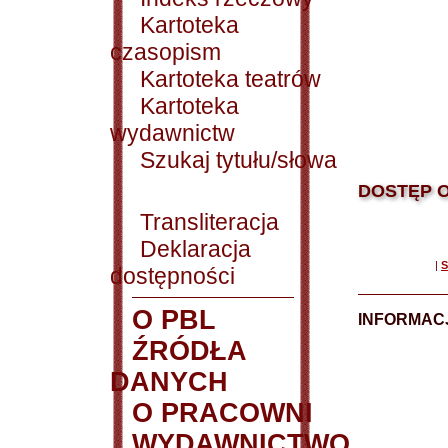
Kartoteka
czasopism
Kartoteka teatrów
Kartoteka
wydawnictw
Szukaj tytułu/słowa
DOSTĘP O
Transliteracja
Deklaracja
|
S
dostępności
O PBL
INFORMACJ
ŹRÓDŁA
DANYCH
O PRACOWNI
WYDAWNICTWO