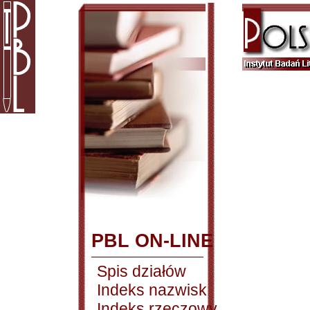
PBL ON-LINE
Spis działów
Indeks nazwisk
Indeks rzeczowy