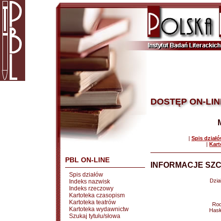
DOSTĘP ON-LIN
|
Spis dział
|
Kart
PBL ON-LINE
INFORMACJE SZC
Spis działów
Dział
Indeks nazwisk
Indeks rzeczowy
Kartoteka czasopism
Kartoteka teatrów
Rod
Kartoteka wydawnictw
Hasł
Szukaj tytułu/słowa