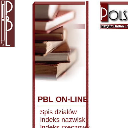
PBL ON-LINE
Spis działów
Indeks nazwisk
Indeks rzeczowy