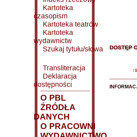
Kartoteka
czasopism
Kartoteka teatrów
Kartoteka
wydawnictw
DOSTĘP O
Szukaj tytułu/słowa
Transliteracja
|
S
Deklaracja
dostępności
INFORMACJ
O PBL
ŹRÓDŁA
DANYCH
O PRACOWNI
WYDAWNICTWO