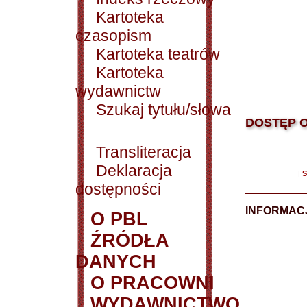
Kartoteka
czasopism
Kartoteka teatrów
Kartoteka
wydawnictw
Szukaj tytułu/słowa
DOSTĘP O
Transliteracja
Deklaracja
|
S
dostępności
INFORMACJ
O PBL
ŹRÓDŁA
DANYCH
O PRACOWNI
WYDAWNICTWO