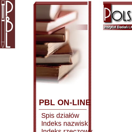
PBL ON-LINE
Spis działów
Indeks nazwisk
Indeks rzeczowy