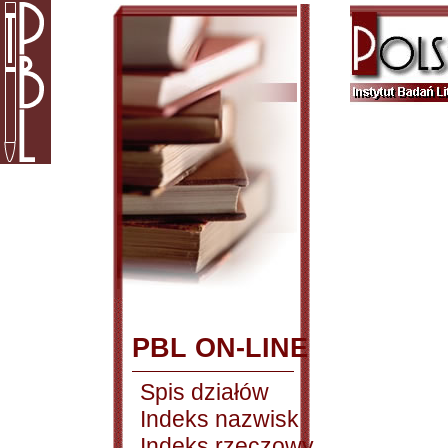
PBL ON-LINE
Spis działów
Indeks nazwisk
Indeks rzeczowy