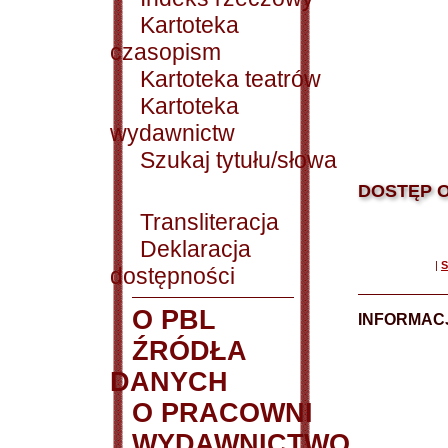
Kartoteka
czasopism
Kartoteka teatrów
Kartoteka
wydawnictw
Szukaj tytułu/słowa
DOSTĘP O
Transliteracja
Deklaracja
|
S
dostępności
O PBL
INFORMACJ
ŹRÓDŁA
DANYCH
O PRACOWNI
WYDAWNICTWO