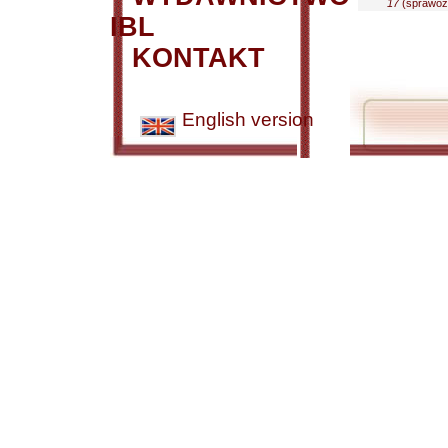
17
(sprawozd
IBL
KONTAKT
English version