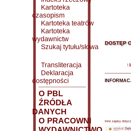
Kartoteka
czasopism
Kartoteka teatrów
Kartoteka
wydawnictw
DOSTĘP O
Szukaj tytułu/słowa
Transliteracja
|
S
Deklaracja
dostępności
INFORMACJ
O PBL
ŹRÓDŁA
DANYCH
O PRACOWNI
Inne zapisy dotyc
WYDAWNICTWO
artykuł:
Dębo