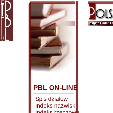
PBL ON-LINE
Spis działów
Indeks nazwisk
Indeks rzeczowy