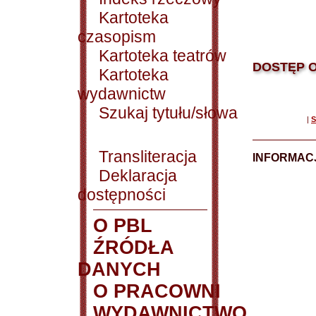
Kartoteka
czasopism
Kartoteka teatrów
DOSTĘP O
Kartoteka
wydawnictw
Szukaj tytułu/słowa
|
S
Transliteracja
INFORMACJ
Deklaracja
dostępności
O PBL
ŹRÓDŁA
DANYCH
O PRACOWNI
WYDAWNICTWO