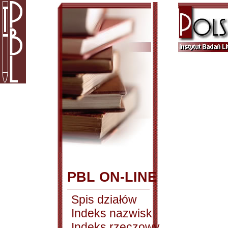
PBL ON-LINE
Spis działów
Indeks nazwisk
Indeks rzeczowy