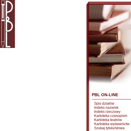
PBL ON-LINE
Spis działów
Indeks nazwisk
Indeks rzeczowy
Kartoteka czasopism
Kartoteka teatrów
Kartoteka wydawnictw
Szukaj tytułu/słowa