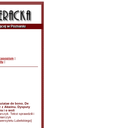
czasopism
|
ułu
|
utatae de bono. De
sz z Akwinu. Dysputy
a i o woli
rczyk. Tekst sprawdzili i
niarczyk
wersytetu Lubelskiego]