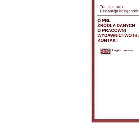
Transliteracja
Deklaracja dostępnośc
O PBL
ŹRÓDŁA DANYCH
O PRACOWNI
WYDAWNICTWO IB
KONTAKT
English version