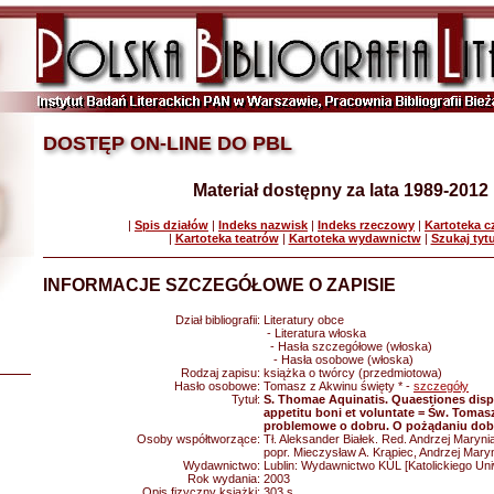
DOSTĘP ON-LINE DO PBL
Materiał dostępny za lata 1989-2012
|
Spis działów
|
Indeks nazwisk
|
Indeks rzeczowy
|
Kartoteka 
|
Kartoteka teatrów
|
Kartoteka wydawnictw
|
Szukaj tyt
INFORMACJE SZCZEGÓŁOWE O ZAPISIE
Dział bibliografii:
Literatury obce
- Literatura włoska
- Hasła szczegółowe (włoska)
- Hasła osobowe (włoska)
Rodzaj zapisu:
książka o twórcy (przedmiotowa)
Hasło osobowe:
Tomasz z Akwinu święty * -
szczegóły
Tytuł:
S. Thomae Aquinatis. Quaestiones disp
appetitu boni et voluntate = Św. Toma
problemowe o dobru. O pożądaniu dobr
Osoby współtworzące:
Tł. Aleksander Białek. Red. Andrzej Marynia
popr. Mieczysław A. Krąpiec, Andrzej Mary
Wydawnictwo:
Lublin: Wydawnictwo KUL [Katolickiego Uni
Rok wydania:
2003
Opis fizyczny książki:
303 s.