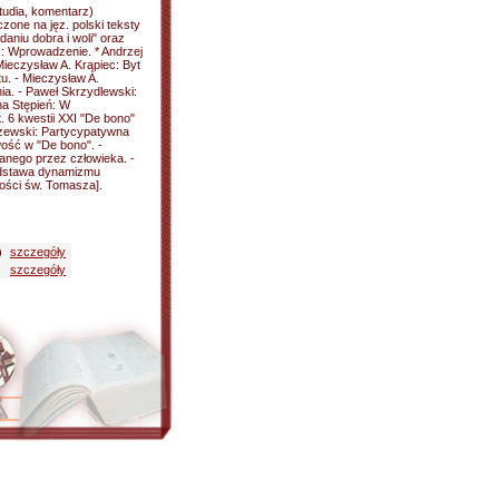
tudia, komentarz)
zone na jęz. polski teksty
aniu dobra i woli" oraz
k: Wprowadzenie. * Andrzej
Mieczysław A. Krąpiec: Byt
u. - Mieczysław A.
ia. - Paweł Skrzydlewski:
na Stępień: W
. 6 kwestii XXI "De bono"
zewski: Partycypatywna
ość w "De bono". -
anego przez człowieka. -
odstawa dynamizmu
zości św. Tomasza].
)
szczegóły
szczegóły