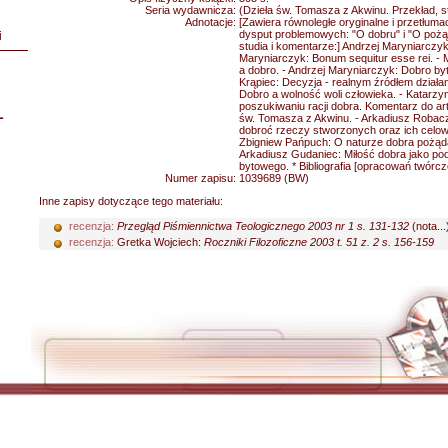
Seria wydawnicza:
(Dzieła św. Tomasza z Akwinu. Przekład, s
Adnotacje:
[Zawiera równoległe oryginalne i przetłumac
dysput problemowych: "O dobru" i "O pożąd
i
studia i komentarze:] Andrzej Maryniarczy
Maryniarczyk: Bonum sequitur esse rei. - 
a dobro. - Andrzej Maryniarczyk: Dobro byt
Krąpiec: Decyzja - realnym źródłem działan
Dobro a wolność woli człowieka. - Katarzy
poszukiwaniu racji dobra. Komentarz do art
L
św. Tomasza z Akwinu. - Arkadiusz Robac
dobroć rzeczy stworzonych oraz ich celow
Zbigniew Pańpuch: O naturze dobra pożąd
Arkadiusz Gudaniec: Miłość dobra jako p
bytowego. * Bibliografia [opracowań twórc
Numer zapisu:
1039689 (BW)
Inne zapisy dotyczące tego materiału:
recenzja:
Przegląd Piśmiennictwa Teologicznego 2003 nr 1 s. 131-132
(nota...
recenzja:
Gretka Wojciech:
Roczniki Filozoficzne 2003 t. 51 z. 2 s. 156-159