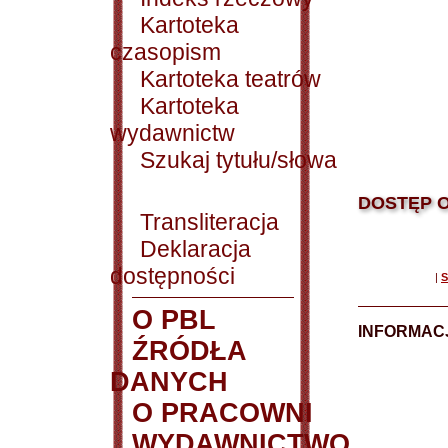
Kartoteka
czasopism
Kartoteka teatrów
Kartoteka
wydawnictw
Szukaj tytułu/słowa
DOSTĘP O
Transliteracja
Deklaracja
dostępności
|
S
O PBL
INFORMACJ
ŹRÓDŁA
DANYCH
O PRACOWNI
WYDAWNICTWO