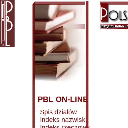
PBL ON-LINE
Spis działów
Indeks nazwisk
Indeks rzeczowy