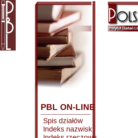
PBL ON-LINE
Spis działów
Indeks nazwisk
Indeks rzeczowy