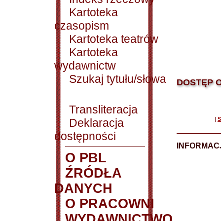
Kartoteka
czasopism
Kartoteka teatrów
Kartoteka
wydawnictw
Szukaj tytułu/słowa
DOSTĘP O
Transliteracja
|
S
Deklaracja
dostępności
INFORMACJ
O PBL
ŹRÓDŁA
DANYCH
O PRACOWNI
WYDAWNICTWO