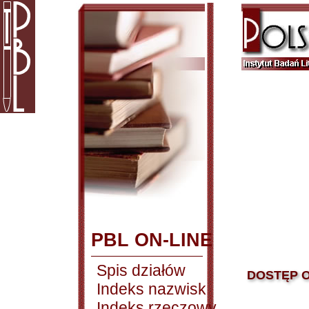
PBL ON-LINE
Spis działów
DOSTĘP O
Indeks nazwisk
Indeks rzeczowy