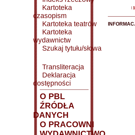
Kartoteka
|
S
czasopism
Kartoteka teatrów
INFORMACJ
Kartoteka
wydawnictw
Szukaj tytułu/słowa
Transliteracja
Deklaracja
dostępności
O PBL
ŹRÓDŁA
DANYCH
O PRACOWNI
WYDAWNICTWO