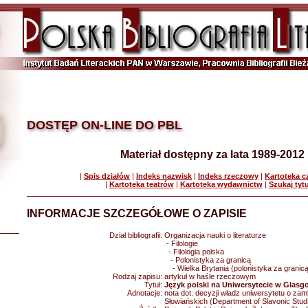
DOSTĘP ON-LINE DO PBL
Materiał dostępny za lata 1989-2012
|
Spis działów
|
Indeks nazwisk
|
Indeks rzeczowy
|
Kartoteka 
|
Kartoteka teatrów
|
Kartoteka wydawnictw
|
Szukaj tyt
INFORMACJE SZCZEGÓŁOWE O ZAPISIE
Dział bibliografii:
Organizacja nauki o literaturze
- Filologie
- Filologia polska
- Polonistyka za granicą
- Wielka Brytania (polonistyka za granicą
Rodzaj zapisu:
artykuł w haśle rzeczowym
Tytuł:
Język polski na Uniwersytecie w Glas
Adnotacje:
nota dot. decyzji władz uniwersytetu o za
Słowiańskich (Department of Slavonic Stud