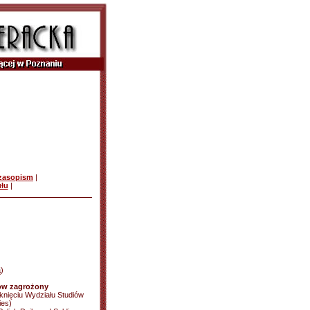
czasopism
|
ułu
|
)
gow zagrożony
mknięciu Wydziału Studiów
ies)