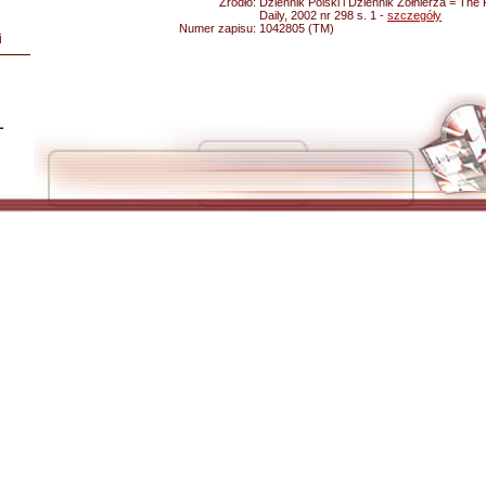
Źródło:
Dziennik Polski i Dziennik Żołnierza = The 
Daily, 2002 nr 298 s. 1 -
szczegóły
Numer zapisu:
1042805 (TM)
i
L