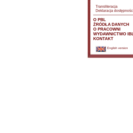
Transliteracja
Deklaracja dostępnośc
O PBL
ŹRÓDŁA DANYCH
O PRACOWNI
WYDAWNICTWO IB
KONTAKT
English version