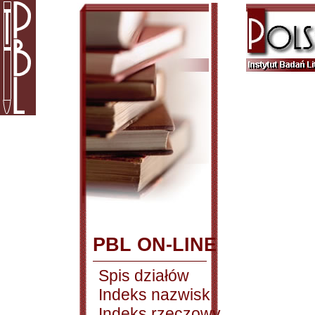
PBL ON-LINE
Spis działów
Indeks nazwisk
Indeks rzeczowy