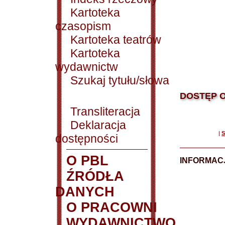
Kartoteka
czasopism
Kartoteka teatrów
Kartoteka
wydawnictw
Szukaj tytułu/słowa
DOSTĘP O
Transliteracja
Deklaracja
|
S
dostępności
O PBL
INFORMACJ
ŹRÓDŁA
DANYCH
O PRACOWNI
WYDAWNICTWO