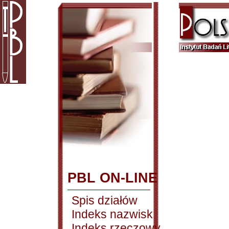
PBL ON-LINE
Spis działów
Indeks nazwisk
Indeks rzeczowy