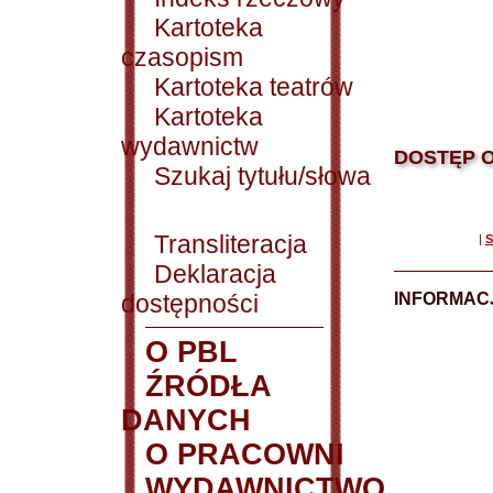
Kartoteka
czasopism
Kartoteka teatrów
Kartoteka
wydawnictw
DOSTĘP O
Szukaj tytułu/słowa
Transliteracja
|
S
Deklaracja
dostępności
INFORMACJ
O PBL
ŹRÓDŁA
DANYCH
O PRACOWNI
WYDAWNICTWO