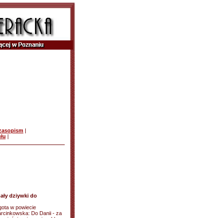
czasopism
|
ułu
|
hały dziywki do
egota w powiecie
cinkowska: Do Danii - za