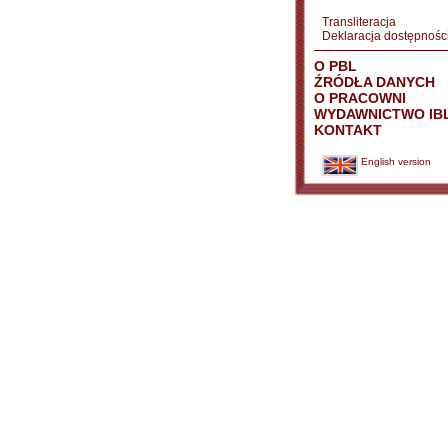
Transliteracja
Deklaracja dostępnośc
O PBL
ŹRÓDŁA DANYCH
O PRACOWNI
WYDAWNICTWO IB
KONTAKT
English version