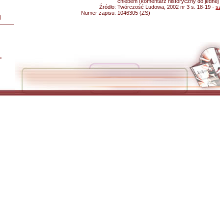
chlebem (komentarz historyczny do jednej 
Źródło:
Twórczość Ludowa, 2002 nr 3 s. 18-19 -
s
Numer zapisu:
1046305 (ZS)
i
L