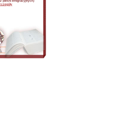
z pieśni emigracyjnych)
zczegóły