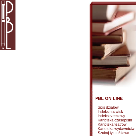
PBL ON-LINE
Spis działów
Indeks nazwisk
Indeks rzeczowy
Kartoteka czasopism
Kartoteka teatrów
Kartoteka wydawnictw
Szukaj tytułu/słowa