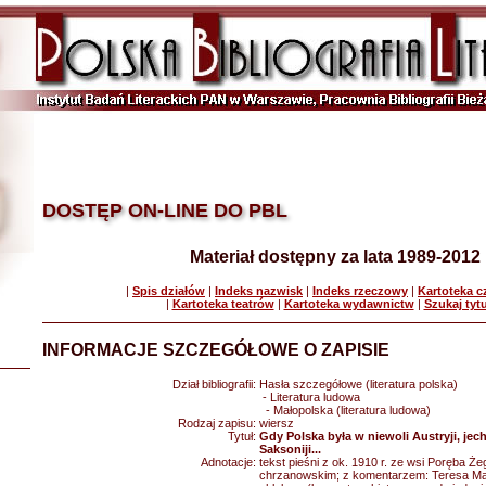
DOSTĘP ON-LINE DO PBL
Materiał dostępny za lata 1989-2012
|
Spis działów
|
Indeks nazwisk
|
Indeks rzeczowy
|
Kartoteka 
|
Kartoteka teatrów
|
Kartoteka wydawnictw
|
Szukaj tyt
INFORMACJE SZCZEGÓŁOWE O ZAPISIE
Dział bibliografii:
Hasła szczegółowe (literatura polska)
- Literatura ludowa
- Małopolska (literatura ludowa)
Rodzaj zapisu:
wiersz
Tytuł:
Gdy Polska była w niewoli Austryji, jec
Saksoniji...
Adnotacje:
tekst pieśni z ok. 1910 r. ze wsi Poręba Ż
chrzanowskim; z komentarzem: Teresa Mar