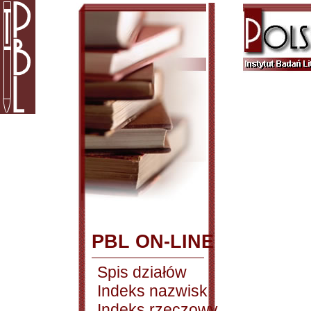
PBL ON-LINE
Spis działów
Indeks nazwisk
Indeks rzeczowy