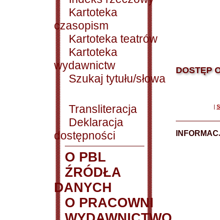
Kartoteka
czasopism
Kartoteka teatrów
Kartoteka
wydawnictw
DOSTĘP O
Szukaj tytułu/słowa
Transliteracja
|
S
Deklaracja
dostępności
INFORMACJ
O PBL
ŹRÓDŁA
DANYCH
O PRACOWNI
WYDAWNICTWO