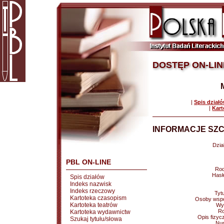
DOSTĘP ON-LIN
|
Spis dział
|
Kart
INFORMACJE SZC
Dział
PBL ON-LINE
Rod
Hasł
Spis działów
Indeks nazwisk
Indeks rzeczowy
Tytu
Kartoteka czasopism
Osoby wspó
Kartoteka teatrów
Wy
Ro
Kartoteka wydawnictw
Opis fizyc
Szukaj tytułu/słowa
Nu