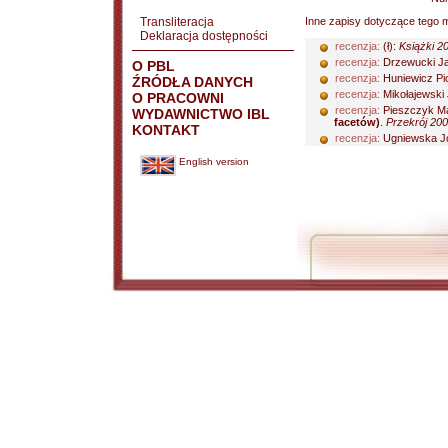
Transliteracja
Inne zapisy dotyczące tego m
Deklaracja dostępności
recenzja:
(ł):
Książki 20
recenzja:
Drzewucki J
O PBL
recenzja:
Huniewicz Pi
ŹRÓDŁA DANYCH
recenzja:
Mikołajewski
O PRACOWNI
recenzja:
Pieszczyk Ma
WYDAWNICTWO IBL
facetów)
.
Przekrój 200
KONTAKT
recenzja:
Ugniewska J
English version