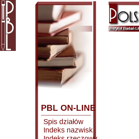
PBL ON-LINE
Spis działów
Indeks nazwisk
Indeks rzeczowy