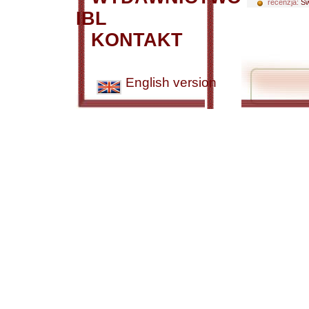
recenzja:
Św
IBL
KONTAKT
English version