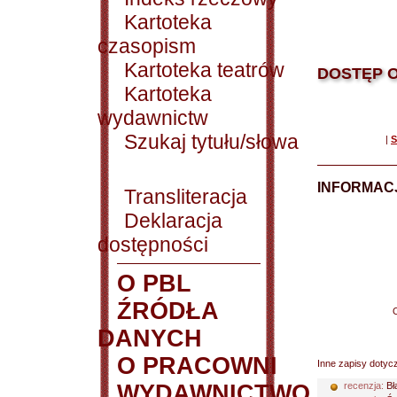
Kartoteka
czasopism
Kartoteka teatrów
DOSTĘP O
Kartoteka
wydawnictw
Szukaj tytułu/słowa
|
S
INFORMACJ
Transliteracja
Deklaracja
dostępności
O PBL
ŹRÓDŁA
DANYCH
O PRACOWNI
Inne zapisy dotyc
WYDAWNICTWO
recenzja:
Bł