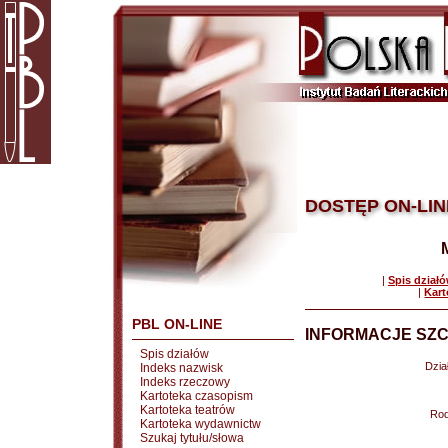
DOSTĘP ON-LIN
|
Spis dział
|
Kart
PBL ON-LINE
INFORMACJE SZC
Spis działów
Dział
Indeks nazwisk
Indeks rzeczowy
Kartoteka czasopism
Kartoteka teatrów
Rod
Kartoteka wydawnictw
Szukaj tytułu/słowa