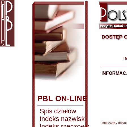
DOSTĘP O
|
S
INFORMACJ
PBL ON-LINE
Spis działów
Indeks nazwisk
Inne zapisy dotyc
Indeks rzeczowy