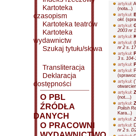
artykuł:
A
Kartoteka
(nota...)
czasopism
artykuł:
B
okł.
(spra
Kartoteka teatrów
artykuł:
G
2003 nr 1
Kartoteka
artykuł:
K
wydawnictw
artykuł:
(
Szukaj tytułu/słowa
nr 2 s. 17
artykuł:
P
3 s. 104-
artykuł:
P
Transliteracja
artykuł:
P
Deklaracja
(sprawozd
artykuł:
(
dostępności
otwarcie
artykuł:
Z
O PBL
(not....)
artykuł:
Z
ŹRÓDŁA
Polish Re
Kara...)
DANYCH
artykuł:
Z
O PRACOWNI
artykuł:
D
nr 2 s. D
WYDAWNICTWO