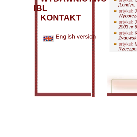
artykuł:
G
[Londyn, 
IBL
artykuł:
J
KONTAKT
Wyborcza
artykuł:
J
2003 nr 6
artykuł:
K
English version
Żydowski
artykuł:
M
Rzeczposp