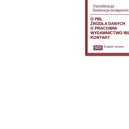
Transliteracja
Deklaracja dostępnośc
O PBL
ŹRÓDŁA DANYCH
O PRACOWNI
WYDAWNICTWO IB
KONTAKT
English version