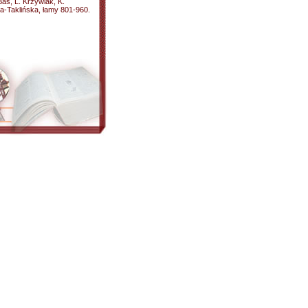
Baś, L. Krzywiak, K.
-Taklińska, łamy 801-960.