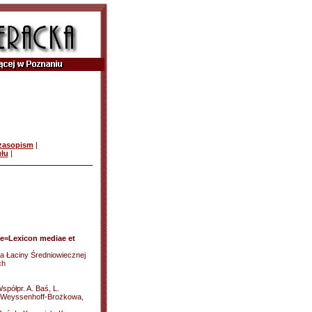
czasopism
|
ułu
|
ce=Lexicon mediae et
a Łaciny Średniowiecznej
ch
spółpr. A. Baś, L.
. Weyssenhoff-Brożkowa,