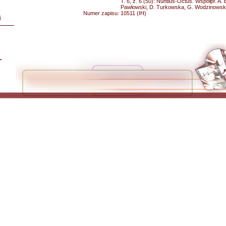
T. 6, z. 6 (50): Nuntius-Octus. Współpr. A. 
Pawłowski, D. Turkowska, G. Wodzinowska
Numer zapisu:
10511 (IH)
i
L