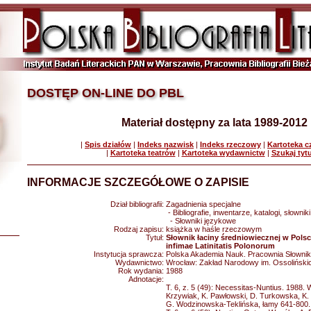
DOSTĘP ON-LINE DO PBL
Materiał dostępny za lata 1989-2012
|
Spis działów
|
Indeks nazwisk
|
Indeks rzeczowy
|
Kartoteka 
|
Kartoteka teatrów
|
Kartoteka wydawnictw
|
Szukaj tyt
INFORMACJE SZCZEGÓŁOWE O ZAPISIE
Dział bibliografii:
Zagadnienia specjalne
- Bibliografie, inwentarze, katalogi, słowniki
- Słowniki językowe
Rodzaj zapisu:
książka w haśle rzeczowym
Tytuł:
Słownik łaciny średniowiecznej w Pols
infimae Latinitatis Polonorum
Instytucja sprawcza:
Polska Akademia Nauk. Pracownia Słownik
Wydawnictwo:
Wrocław: Zakład Narodowy im. Ossoliński
Rok wydania:
1988
Adnotacje:
T. 6, z. 5 (49): Necessitas-Nuntius. 1988. W
Krzywiak, K. Pawłowski, D. Turkowska, K
G. Wodzinowska-Teklińska, łamy 641-800.