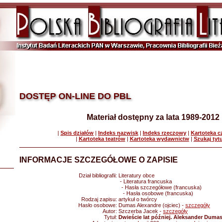
DOSTĘP ON-LINE DO PBL
Materiał dostępny za lata 1989-2012
|
Spis działów
|
Indeks nazwisk
|
Indeks rzeczowy
|
Kartoteka 
|
Kartoteka teatrów
|
Kartoteka wydawnictw
|
Szukaj tyt
INFORMACJE SZCZEGÓŁOWE O ZAPISIE
Dział bibliografii:
Literatury obce
- Literatura francuska
- Hasła szczegółowe (francuska)
- Hasła osobowe (francuska)
Rodzaj zapisu:
artykuł o twórcy
Hasło osobowe:
Dumas Alexandre (ojciec) -
szczegóły
Autor:
Szczerba Jacek -
szczegóły
Tytuł:
Dwieście lat później. Aleksander Dumas