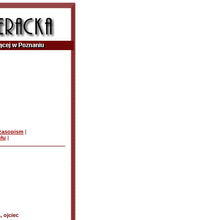
czasopism
|
ułu
|
, ojciec