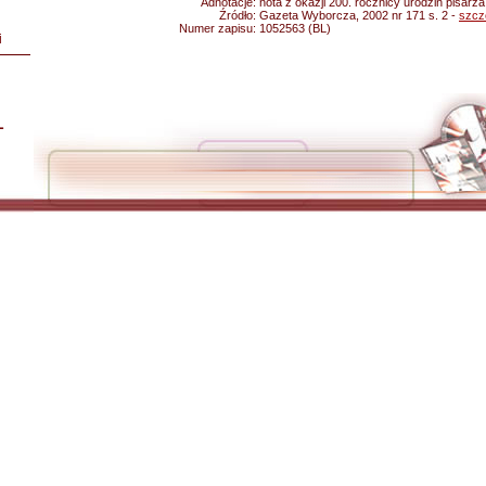
Adnotacje:
nota z okazji 200. rocznicy urodzin pisarza;
Źródło:
Gazeta Wyborcza, 2002 nr 171 s. 2 -
szcz
Numer zapisu:
1052563 (BL)
i
L