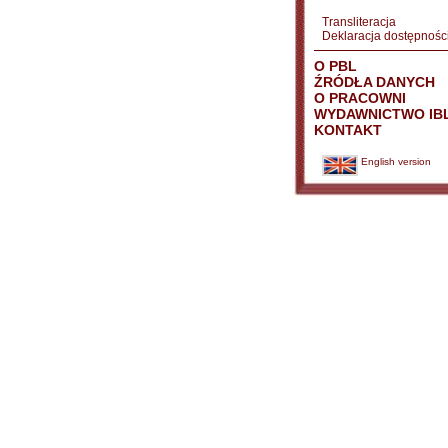
Transliteracja
Deklaracja dostępnośc
O PBL
ŹRÓDŁA DANYCH
O PRACOWNI
WYDAWNICTWO IB
KONTAKT
English version