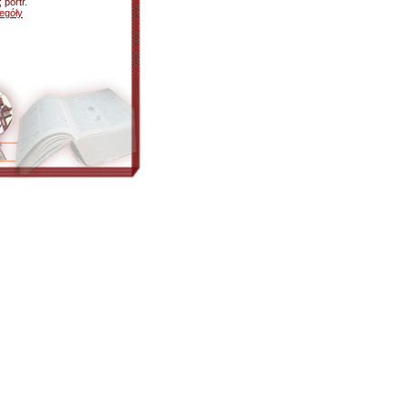
 portr.
egóły