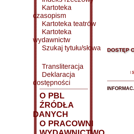
Kartoteka
czasopism
Kartoteka teatrów
Kartoteka
wydawnictw
Szukaj tytułu/słowa
DOSTĘP O
Transliteracja
|
S
Deklaracja
dostępności
INFORMACJ
O PBL
ŹRÓDŁA
DANYCH
O PRACOWNI
WYDAWNICTWO