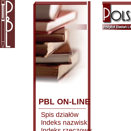
PBL ON-LINE
Spis działów
Indeks nazwisk
Indeks rzeczowy