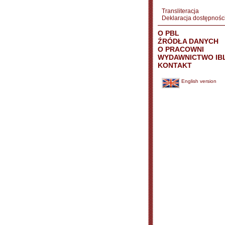
Transliteracja
Deklaracja dostępnośc
O PBL
ŹRÓDŁA DANYCH
O PRACOWNI
WYDAWNICTWO IB
KONTAKT
English version