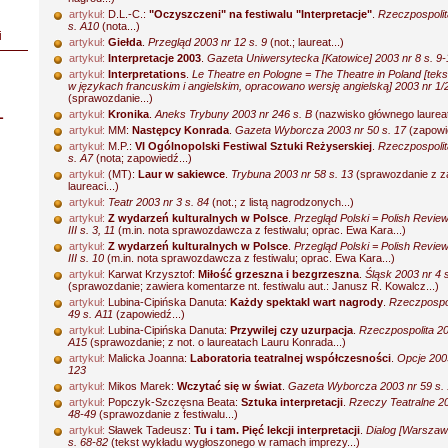
artykuł:
D.L.-C.:
"Oczyszczeni" na festiwalu "Interpretacje"
.
Rzeczpospolit
s. A10
(nota...)
i
artykuł:
Giełda
.
Przegląd 2003 nr 12 s. 9
(not.; laureat...)
artykuł:
Interpretacje 2003
.
Gazeta Uniwersytecka [Katowice] 2003 nr 8 s. 9-
artykuł:
Interpretations
.
Le Theatre en Pologne = The Theatre in Poland [teks
w językach francuskim i angielskim, opracowano wersję angielską] 2003 nr 1/2
(sprawozdanie...)
L
artykuł:
Kronika
.
Aneks Trybuny 2003 nr 246 s. B
(nazwisko głównego laureata
artykuł:
MM:
Następcy Konrada
.
Gazeta Wyborcza 2003 nr 50 s. 17
(zapowie
artykuł:
M.P.:
VI Ogólnopolski Festiwal Sztuki Reżyserskiej
.
Rzeczpospolit
s. A7
(nota; zapowiedź...)
artykuł:
(MT):
Laur w sakiewce
.
Trybuna 2003 nr 58 s. 13
(sprawozdanie z z
laureaci...)
artykuł:
Teatr 2003 nr 3 s. 84
(not.; z listą nagrodzonych...)
artykuł:
Z wydarzeń kulturalnych w Polsce
.
Przegląd Polski = Polish Review
III s. 3, 11
(m.in. nota sprawozdawcza z festiwalu; oprac. Ewa Kara...)
artykuł:
Z wydarzeń kulturalnych w Polsce
.
Przegląd Polski = Polish Revie
III s. 10
(m.in. nota sprawozdawcza z festiwalu; oprac. Ewa Kara...)
artykuł:
Karwat Krzysztof:
Miłość grzeszna i bezgrzeszna
.
Śląsk 2003 nr 4 
(sprawozdanie; zawiera komentarze nt. festiwalu aut.: Janusz R. Kowalcz...)
artykuł:
Lubina-Cipińska Danuta:
Każdy spektakl wart nagrody
.
Rzeczpospol
49 s. A11
(zapowiedź...)
artykuł:
Lubina-Cipińska Danuta:
Przywilej czy uzurpacja
.
Rzeczpospolita 20
A15
(sprawozdanie; z not. o laureatach Lauru Konrada...)
artykuł:
Malicka Joanna:
Laboratoria teatralnej współczesności
.
Opcje 2003
123
artykuł:
Mikos Marek:
Wczytać się w świat
.
Gazeta Wyborcza 2003 nr 59 s.
artykuł:
Popczyk-Szczęsna Beata:
Sztuka interpretacji
.
Rzeczy Teatralne 20
48-49
(sprawozdanie z festiwalu...)
artykuł:
Sławek Tadeusz:
Tu i tam. Pięć lekcji interpretacji
.
Dialog [Warszaw
s. 68-82
(tekst wykładu wygłoszonego w ramach imprezy...)