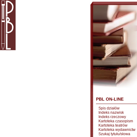
PBL ON-LINE
Spis działów
Indeks nazwisk
Indeks rzeczowy
Kartoteka czasopism
Kartoteka teatrów
Kartoteka wydawnictw
Szukaj tytułu/słowa