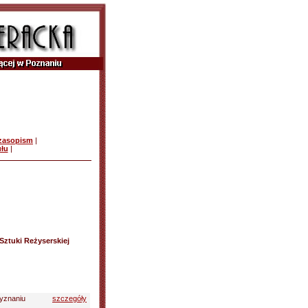
czasopism
|
ułu
|
 Sztuki Reżyserskiej
zyznaniu
szczegóły