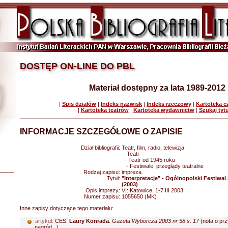
DOSTĘP ON-LINE DO PBL
Materiał dostępny za lata 1989-2012
|
Spis działów
|
Indeks nazwisk
|
Indeks rzeczowy
|
Kartoteka 
|
Kartoteka teatrów
|
Kartoteka wydawnictw
|
Szukaj tyt
INFORMACJE SZCZEGÓŁOWE O ZAPISIE
Dział bibliografii:
Teatr, film, radio, telewizja
- Teatr
- Teatr od 1945 roku
- Festiwale, przeglądy teatralne
Rodzaj zapisu:
impreza.
Tytuł:
"Interpretacje" - Ogólnopolski Festiwal
(2003)
Opis imprezy:
VI: Katowice, 1-7 III 2003
Numer zapisu:
1055650 (MK)
Inne zapisy dotyczące tego materiału:
artykuł:
CES:
Laury Konrada
.
Gazeta Wyborcza 2003 nr 58 s. 17
(nota o pr
nagród...)