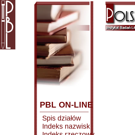
PBL ON-LINE
Spis działów
Indeks nazwisk
Indeks rzeczowy