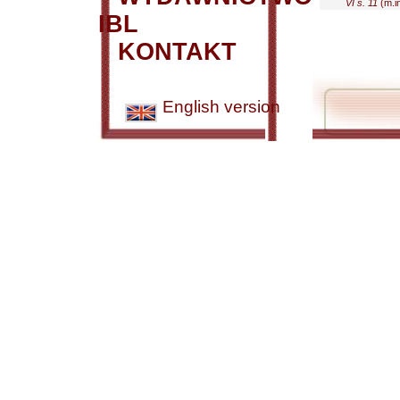
VI s. 11
(m.in
IBL
KONTAKT
English version