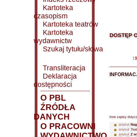
Kartoteka
czasopism
Kartoteka teatrów
Kartoteka
DOSTĘP O
wydawnictw
Szukaj tytułu/słowa
|
S
Transliteracja
INFORMACJ
Deklaracja
dostępności
O PBL
ŹRÓDŁA
DANYCH
Inne zapisy dotyc
O PRACOWNI
artykuł:
Nag
artykuł:
Teat
WYDAWNICTWO
artykuł:
Z w