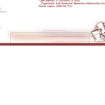
Opis imprezy:
V: Szczecin, IV 2003
Organizator:
Koło Naukowe Slawistów Uniwersytetu Sz
Numer zapisu:
1058744 (TU)
i
L