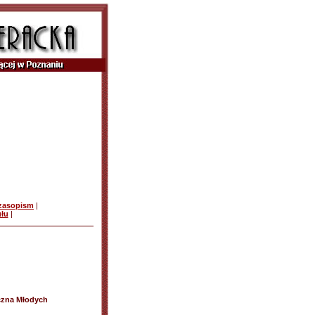
czasopism
|
ułu
|
czna Młodych