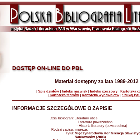
DOSTĘP ON-LINE DO PBL
Materiał dostępny za lata 1989-2012
|
Spis działów
|
Indeks nazwisk
|
Indeks rzeczowy
|
Kartoteka 
|
Kartoteka teatrów
|
Kartoteka wydawnictw
|
Szukaj tyt
INFORMACJE SZCZEGÓŁOWE O ZAPISIE
Dział bibliografii:
Literatury obce
- Literatura powszechna
- Historia literatury (powszechna)
Rodzaj zapisu:
impreza.
Tytuł:
Międzynarodowa Konferencja Slawisty
Naukowców (2003)