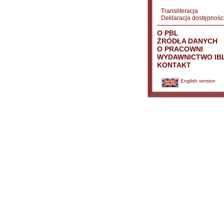
Transliteracja
Deklaracja dostępnośc
O PBL
ŹRÓDŁA DANYCH
O PRACOWNI
WYDAWNICTWO IB
KONTAKT
English version