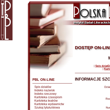
DOSTĘP ON-LIN
|
Spis dział
|
Kart
INFORMACJE SZC
PBL ON-LINE
Spis działów
Dział
Indeks nazwisk
Indeks rzeczowy
Kartoteka czasopism
Rod
Kartoteka teatrów
Kartoteka wydawnictw
Szukaj tytułu/słowa
Nu