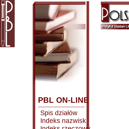
PBL ON-LINE
Spis działów
Indeks nazwisk
Indeks rzeczowy