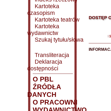
Kartoteka
czasopism
DOSTĘP O
Kartoteka teatrów
Kartoteka
wydawnictw
|
S
Szukaj tytułu/słowa
INFORMACJ
Transliteracja
Deklaracja
dostępności
O PBL
ŹRÓDŁA
DANYCH
O PRACOWNI
WYDAWNICTWO