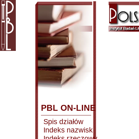
PBL ON-LINE
Spis działów
Indeks nazwisk
Indeks rzeczowy