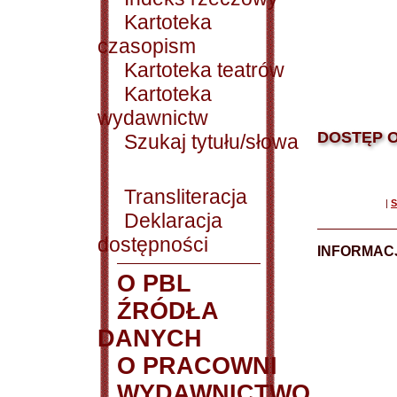
Kartoteka
czasopism
Kartoteka teatrów
Kartoteka
wydawnictw
DOSTĘP O
Szukaj tytułu/słowa
Transliteracja
|
S
Deklaracja
dostępności
INFORMACJ
O PBL
ŹRÓDŁA
DANYCH
O PRACOWNI
WYDAWNICTWO