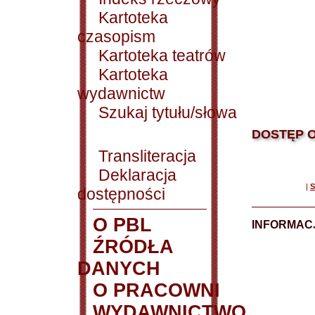
Kartoteka
czasopism
Kartoteka teatrów
Kartoteka
wydawnictw
Szukaj tytułu/słowa
DOSTĘP O
Transliteracja
Deklaracja
|
S
dostępności
O PBL
INFORMACJ
ŹRÓDŁA
DANYCH
O PRACOWNI
WYDAWNICTWO