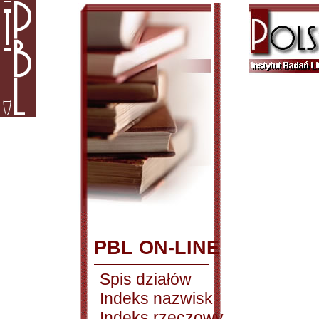
PBL ON-LINE
Spis działów
Indeks nazwisk
Indeks rzeczowy