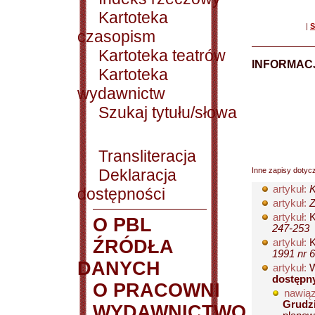
Kartoteka
|
S
czasopism
Kartoteka teatrów
INFORMACJ
Kartoteka
wydawnictw
Szukaj tytułu/słowa
Transliteracja
Deklaracja
Inne zapisy dotyc
artykuł:
K
dostępności
artykuł:
Z
artykuł:
K
O PBL
247-253
ŹRÓDŁA
artykuł:
K
1991 nr 6
DANYCH
artykuł:
W
dostępn
O PRACOWNI
nawiąz
Grudz
WYDAWNICTWO