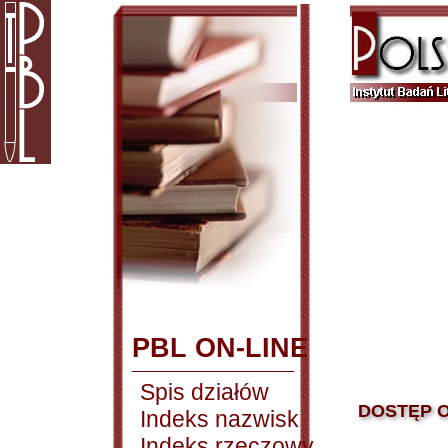
PBL ON-LINE
Spis działów
DOSTĘP O
Indeks nazwisk
Indeks rzeczowy