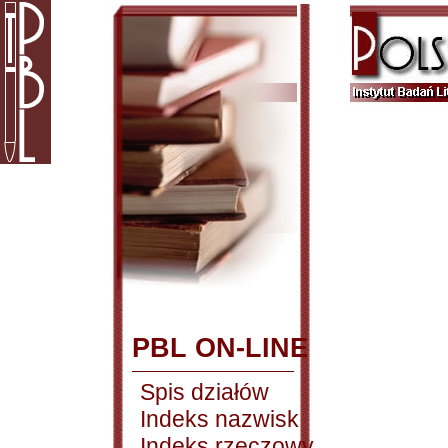
PBL ON-LINE
Spis działów
Indeks nazwisk
Indeks rzeczowy