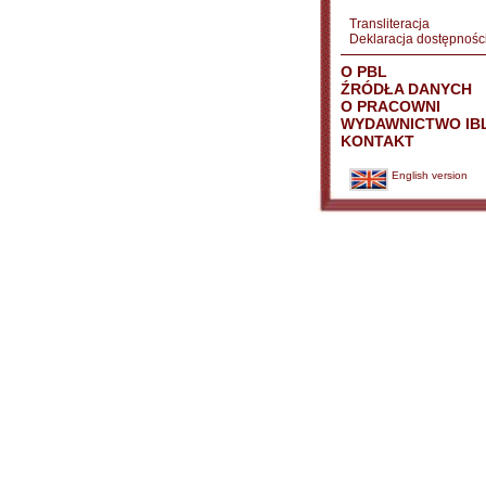
Transliteracja
Deklaracja dostępnośc
O PBL
ŹRÓDŁA DANYCH
O PRACOWNI
WYDAWNICTWO IB
KONTAKT
English version