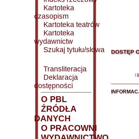
Kartoteka
czasopism
Kartoteka teatrów
Kartoteka
wydawnictw
Szukaj tytułu/słowa
DOSTĘP O
Transliteracja
|
S
Deklaracja
dostępności
INFORMACJ
O PBL
ŹRÓDŁA
DANYCH
O PRACOWNI
WYDAWNICTWO