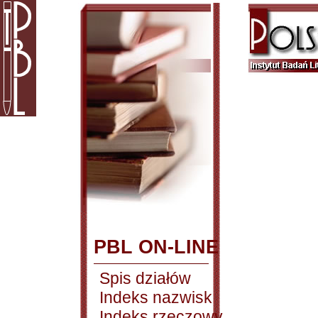
PBL ON-LINE
Spis działów
Indeks nazwisk
Indeks rzeczowy