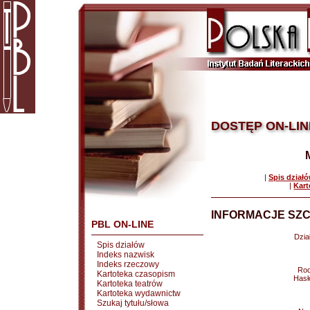
DOSTĘP ON-LIN
|
Spis dział
|
Kart
INFORMACJE SZC
PBL ON-LINE
Dział
Spis działów
Indeks nazwisk
Indeks rzeczowy
Rod
Kartoteka czasopism
Hasł
Kartoteka teatrów
Kartoteka wydawnictw
Szukaj tytułu/słowa