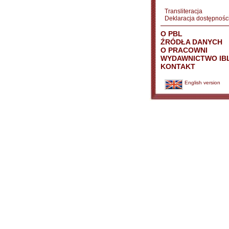
Transliteracja
Deklaracja dostępnośc
O PBL
ŹRÓDŁA DANYCH
O PRACOWNI
WYDAWNICTWO IB
KONTAKT
English version