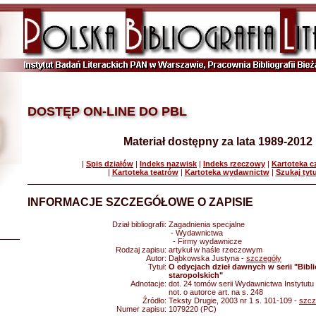
DOSTĘP ON-LINE DO PBL
Materiał dostępny za lata 1989-2012
|
Spis działów
|
Indeks nazwisk
|
Indeks rzeczowy
|
Kartoteka 
|
Kartoteka teatrów
|
Kartoteka wydawnictw
|
Szukaj tyt
INFORMACJE SZCZEGÓŁOWE O ZAPISIE
Dział bibliografii:
Zagadnienia specjalne
- Wydawnictwa
- Firmy wydawnicze
Rodzaj zapisu:
artykuł w haśle rzeczowym
Autor:
Dąbkowska Justyna -
szczegóły
Tytuł:
O edycjach dzieł dawnych w serii "Bibli
staropolskich"
Adnotacje:
dot. 24 tomów serii Wydawnictwa Instytutu
not. o autorce art. na s. 248
Źródło:
Teksty Drugie, 2003 nr 1 s. 101-109 -
szcz
Numer zapisu:
1079220 (PC)