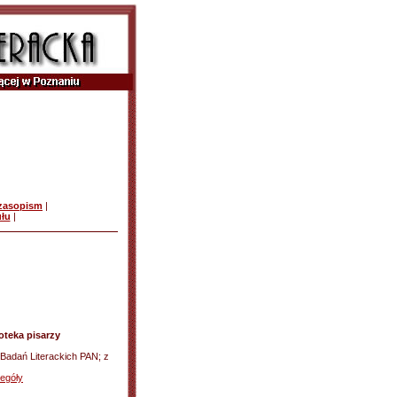
czasopism
|
ułu
|
oteka pisarzy
 Badań Literackich PAN; z
egóły