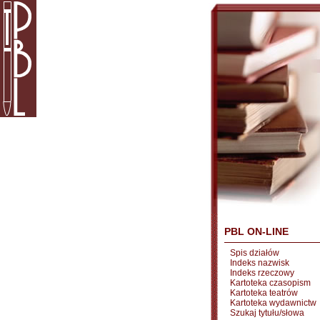
PBL ON-LINE
Spis działów
Indeks nazwisk
Indeks rzeczowy
Kartoteka czasopism
Kartoteka teatrów
Kartoteka wydawnictw
Szukaj tytułu/słowa