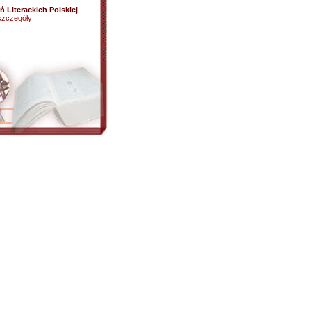
 Literackich Polskiej
szczegóły