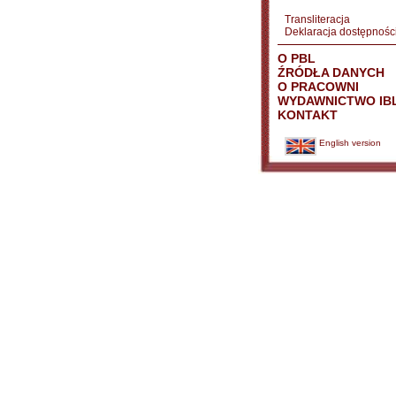
Transliteracja
Deklaracja dostępnośc
O PBL
ŹRÓDŁA DANYCH
O PRACOWNI
WYDAWNICTWO IB
KONTAKT
English version