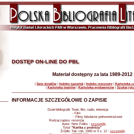
DOSTĘP ON-LINE DO PBL
Materiał dostępny za lata 1989-2012
|
Spis działów
|
Indeks nazwisk
|
Indeks rzeczowy
|
Kartoteka 
|
Kartoteka teatrów
|
Kartoteka wydawnictw
|
Szukaj tyt
INFORMACJE SZCZEGÓŁOWE O ZAPISIE
Dział bibliografii:
Teatr, film, radio, telewizja
- Film
- Filmy fabularne pełnometrażowe
Rodzaj zapisu:
recenzja
Autor:
Netz Feliks -
szczegóły
Tytuł:
"Kartka z podróży"
Źródło:
Tak i nie, 1990 nr 5 s. 12 -
szczegóły