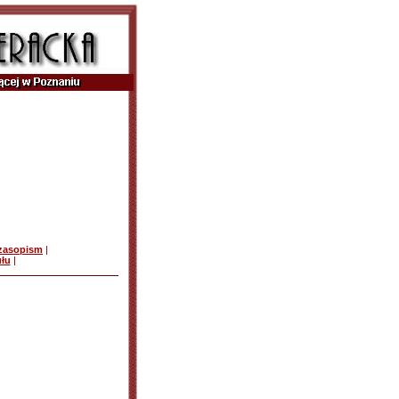
czasopism
|
ułu
|