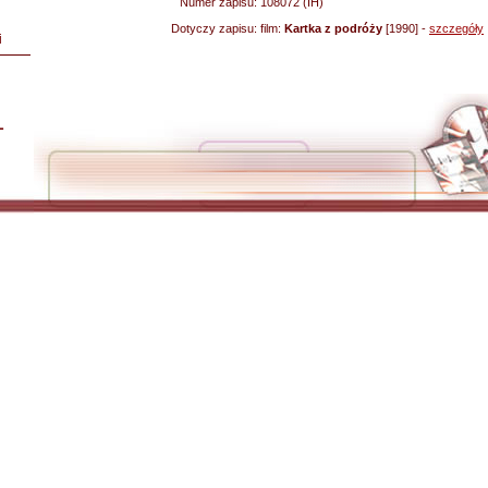
Numer zapisu:
108072 (IH)
Dotyczy zapisu:
film:
Kartka z podróży
[1990] -
szczegóły
i
L