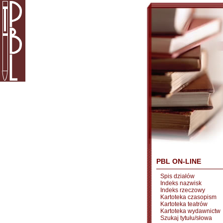
PBL ON-LINE
Spis działów
Indeks nazwisk
Indeks rzeczowy
Kartoteka czasopism
Kartoteka teatrów
Kartoteka wydawnictw
Szukaj tytułu/słowa