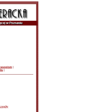
czasopism
|
ułu
|
zegóły