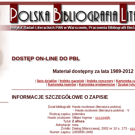
DOSTĘP ON-LINE DO PBL
Materiał dostępny za lata 1989-2012
|
Spis działów
|
Indeks nazwisk
|
Indeks rzeczowy
|
Kartoteka 
|
Kartoteka teatrów
|
Kartoteka wydawnictw
|
Szukaj tyt
INFORMACJE SZCZEGÓŁOWE O ZAPISIE
Dział bibliografii:
Hasła osobowe (literatura polska)
- Hasła osobowe (literatura polska) - V
Rodzaj zapisu:
polemika
Hasło osobowe:
Villqist Ingmar -
szczegóły
Tytuł:
Z afisza
Adnotacje:
nota
Źródło:
Dialog [Warszawa], 2002 nr 10 s. 173 -
szc
Numer zapisu:
1083890 (AW)