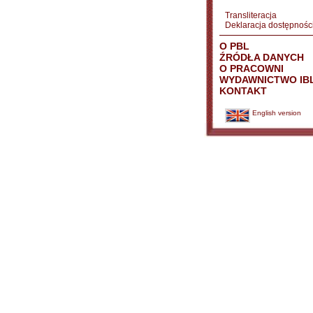
Transliteracja
Deklaracja dostępnośc
O PBL
ŹRÓDŁA DANYCH
O PRACOWNI
WYDAWNICTWO IB
KONTAKT
English version