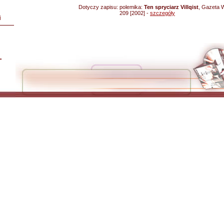
Dotyczy zapisu:
polemika:
Ten spryciarz Villqist
, Gazeta 
209 [2002] -
szczegóły
i
L