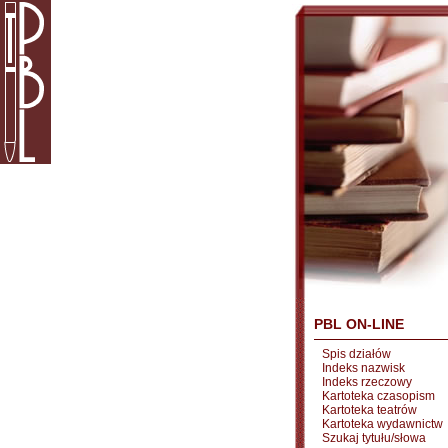
PBL ON-LINE
Spis działów
Indeks nazwisk
Indeks rzeczowy
Kartoteka czasopism
Kartoteka teatrów
Kartoteka wydawnictw
Szukaj tytułu/słowa