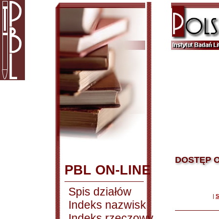
DOSTĘP O
PBL ON-LINE
Spis działów
|
S
Indeks nazwisk
Indeks rzeczowy