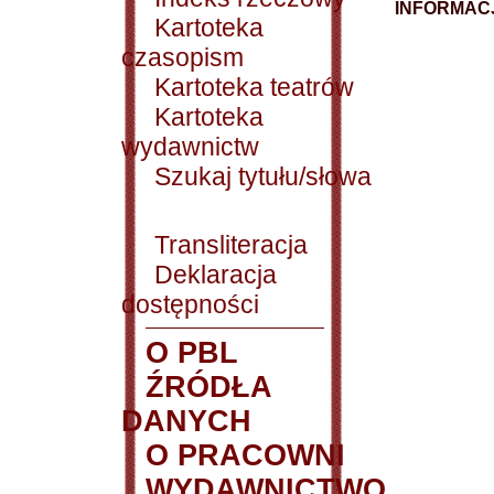
INFORMACJ
Kartoteka
czasopism
Kartoteka teatrów
Kartoteka
wydawnictw
Szukaj tytułu/słowa
Transliteracja
Deklaracja
dostępności
O PBL
ŹRÓDŁA
DANYCH
O PRACOWNI
WYDAWNICTWO