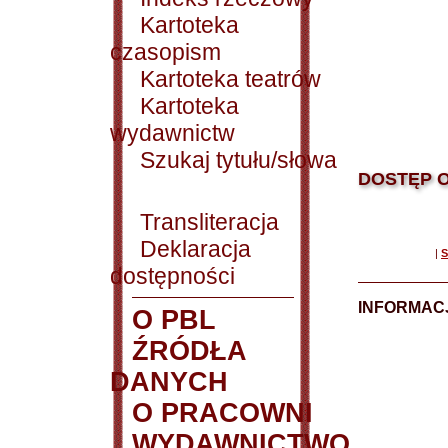
Kartoteka
czasopism
Kartoteka teatrów
Kartoteka
wydawnictw
Szukaj tytułu/słowa
DOSTĘP O
Transliteracja
Deklaracja
|
S
dostępności
INFORMACJ
O PBL
ŹRÓDŁA
DANYCH
O PRACOWNI
WYDAWNICTWO