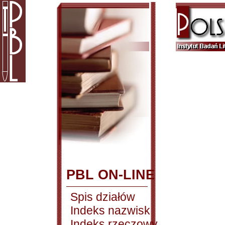
PBL ON-LINE
Spis działów
Indeks nazwisk
Indeks rzeczowy