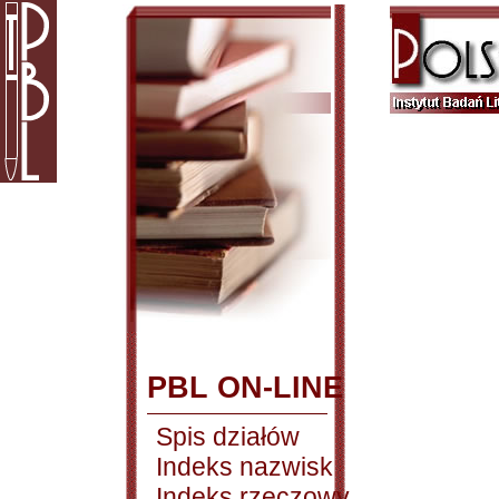
PBL ON-LINE
Spis działów
Indeks nazwisk
Indeks rzeczowy