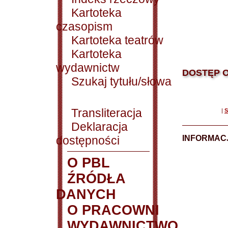
Kartoteka
czasopism
Kartoteka teatrów
Kartoteka
wydawnictw
DOSTĘP O
Szukaj tytułu/słowa
Transliteracja
|
S
Deklaracja
dostępności
INFORMACJ
O PBL
ŹRÓDŁA
DANYCH
O PRACOWNI
WYDAWNICTWO