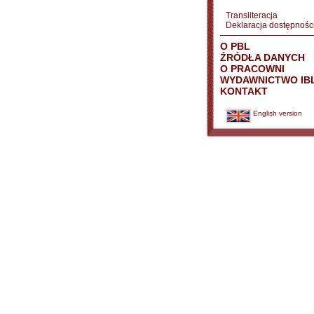
Transliteracja
Deklaracja dostępnośc
O PBL
ŹRÓDŁA DANYCH
O PRACOWNI
WYDAWNICTWO IB
KONTAKT
English version