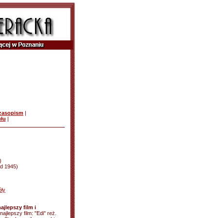
czasopism
|
ułu
|
)
 od 1945)
ły
ajlepszy film i
 najlepszy film: "Edi" reż.