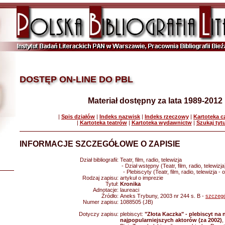
DOSTĘP ON-LINE DO PBL
Materiał dostępny za lata 1989-2012
|
Spis działów
|
Indeks nazwisk
|
Indeks rzeczowy
|
Kartoteka 
|
Kartoteka teatrów
|
Kartoteka wydawnictw
|
Szukaj tyt
INFORMACJE SZCZEGÓŁOWE O ZAPISIE
Dział bibliografii:
Teatr, film, radio, telewizja
- Dział wstępny (Teatr, film, radio, telewizja
- Plebiscyty (Teatr, film, radio, telewizja -
Rodzaj zapisu:
artykuł o imprezie
Tytuł:
Kronika
Adnotacje:
laureaci
Źródło:
Aneks Trybuny, 2003 nr 244 s. B -
szczegó
Numer zapisu:
1088505 (JB)
Dotyczy zapisu:
plebiscyt:
"Złota Kaczka" - plebiscyt na n
najpopularniejszych aktorów (za 2002)
,