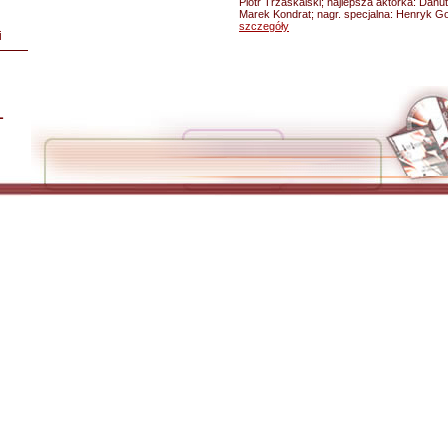
Piotr Trzaskalski; najlepsza aktorka: Danut
Marek Kondrat; nagr. specjalna: Henryk Go
szczegóły
i
L