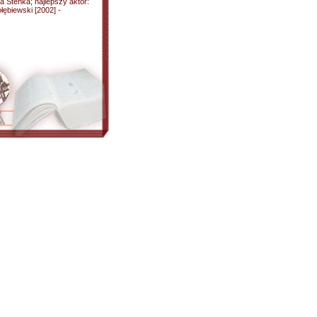
a Stenka; najlepszy aktor:
łębiewski [2002] -