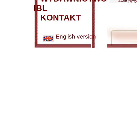
Akant [Bydg
IBL
KONTAKT
English version