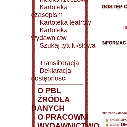
Kartoteka
DOSTĘP O
czasopism
Kartoteka teatrów
|
S
Kartoteka
wydawnictw
INFORMACJ
Szukaj tytułu/słowa
Transliteracja
Deklaracja
dostępności
O PBL
ŹRÓDŁA
DANYCH
Inne zapisy dotyc
O PRACOWNI
artykuł:
Akan
WYDAWNICTWO
artykuł:
[Si