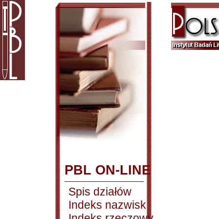
PBL ON-LINE
Spis działów
Indeks nazwisk
Indeks rzeczowy