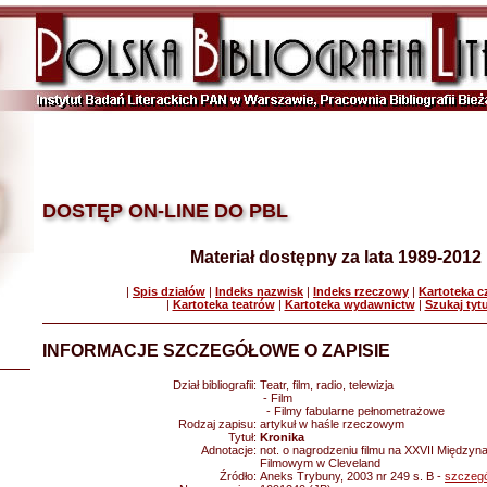
DOSTĘP ON-LINE DO PBL
Materiał dostępny za lata 1989-2012
|
Spis działów
|
Indeks nazwisk
|
Indeks rzeczowy
|
Kartoteka 
|
Kartoteka teatrów
|
Kartoteka wydawnictw
|
Szukaj tyt
INFORMACJE SZCZEGÓŁOWE O ZAPISIE
Dział bibliografii:
Teatr, film, radio, telewizja
- Film
- Filmy fabularne pełnometrażowe
Rodzaj zapisu:
artykuł w haśle rzeczowym
Tytuł:
Kronika
Adnotacje:
not. o nagrodzeniu filmu na XXVII Między
Filmowym w Cleveland
Źródło:
Aneks Trybuny, 2003 nr 249 s. B -
szczegó