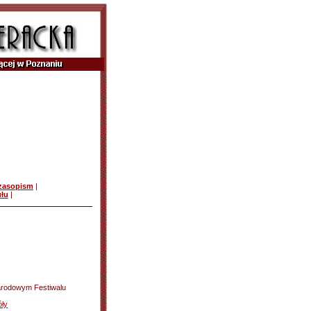
czasopism
|
ułu
|
narodowym Festiwalu
ły