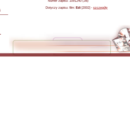
Numer zapisu:
1091240 (JB)
Dotyczy zapisu:
film:
Edi
[2002] -
szczegóły
i
L