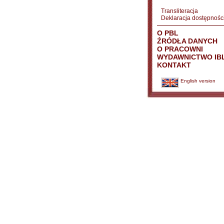
Transliteracja
Deklaracja dostępnośc
O PBL
ŹRÓDŁA DANYCH
O PRACOWNI
WYDAWNICTWO IB
KONTAKT
English version