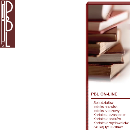
PBL ON-LINE
Spis działów
Indeks nazwisk
Indeks rzeczowy
Kartoteka czasopism
Kartoteka teatrów
Kartoteka wydawnictw
Szukaj tytułu/słowa