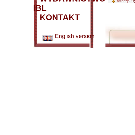
recenzja:
Ug
IBL
KONTAKT
English version