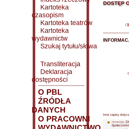
DOSTĘP O
Kartoteka
czasopism
Kartoteka teatrów
|
S
Kartoteka
wydawnictw
INFORMACJ
Szukaj tytułu/słowa
Transliteracja
Deklaracja
dostępności
O PBL
ŹRÓDŁA
DANYCH
Inne zapisy dotyc
O PRACOWNI
recenzja:
Gł
WYDAWNICTWO
Społeczeńst