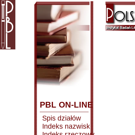
PBL ON-LINE
Spis działów
Indeks nazwisk
Indeks rzeczowy