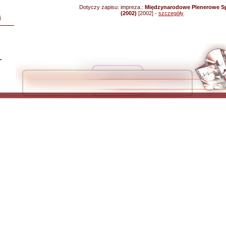
Dotyczy zapisu:
impreza.:
Międzynarodowe Plenerowe Sp
(2002)
[2002] -
szczegóły
i
L