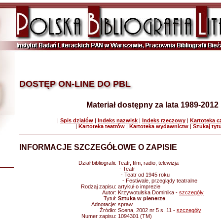
DOSTĘP ON-LINE DO PBL
Materiał dostępny za lata 1989-2012
|
Spis działów
|
Indeks nazwisk
|
Indeks rzeczowy
|
Kartoteka 
|
Kartoteka teatrów
|
Kartoteka wydawnictw
|
Szukaj tyt
INFORMACJE SZCZEGÓŁOWE O ZAPISIE
Dział bibliografii:
Teatr, film, radio, telewizja
- Teatr
- Teatr od 1945 roku
- Festiwale, przeglądy teatralne
Rodzaj zapisu:
artykuł o imprezie
Autor:
Krzywotulska Dominika -
szczegóły
Tytuł:
Sztuka w plenerze
Adnotacje:
spraw.
Źródło:
Scena, 2002 nr 5 s. 11 -
szczegóły
Numer zapisu:
1094301 (TM)