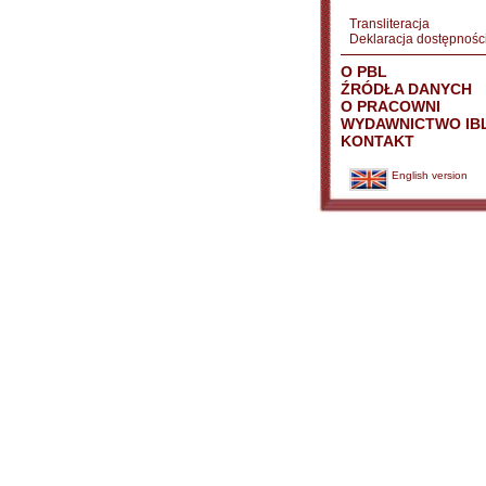
Transliteracja
Deklaracja dostępnośc
O PBL
ŹRÓDŁA DANYCH
O PRACOWNI
WYDAWNICTWO IB
KONTAKT
English version