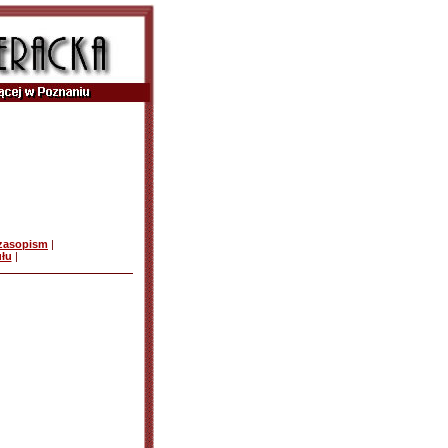
czasopism
|
ułu
|