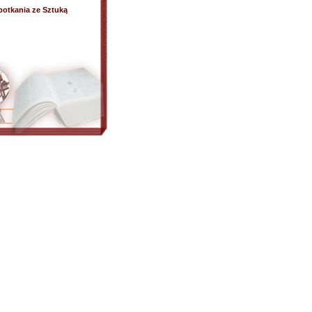
otkania ze Sztuką