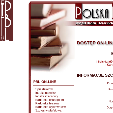
DOSTĘP ON-LIN
|
Spis dział
|
Kart
INFORMACJE SZC
PBL ON-LINE
Dział
Spis działów
Rod
Indeks nazwisk
Indeks rzeczowy
Kartoteka czasopism
Nu
Kartoteka teatrów
Kartoteka wydawnictw
Doty
Szukaj tytułu/słowa